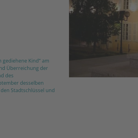
ich gediehene Kind“ am
und Überreichung der
nd des
eptember desselben
 den Stadtschlüssel und