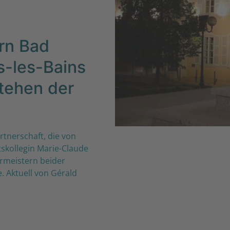
ern Bad
-les-Bains
stehen der
rtnerschaft, die von
skollegin Marie-Claude
rmeistern beider
 Aktuell von Gérald