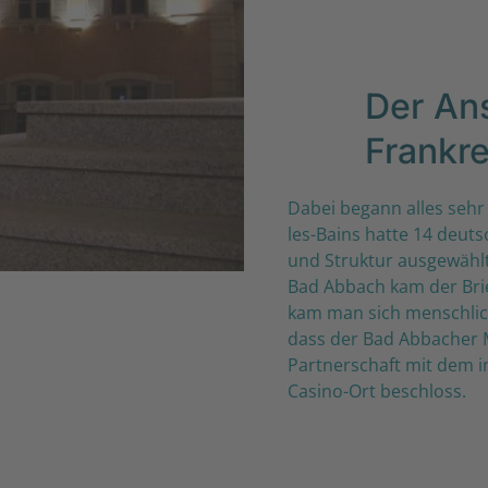
Der Ans
Frankre
Dabei begann alles sehr
les-Bains hatte 14 deut
und Struktur ausgewählt 
Bad Abbach kam der Brie
kam man sich menschlic
dass der Bad Abbacher 
Partnerschaft mit dem i
Casino-Ort beschloss.